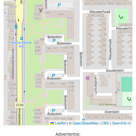
Leaflet
|
©
OpenStreetMap
|
CBS
|
OpenInfo.nl
Advertentie: