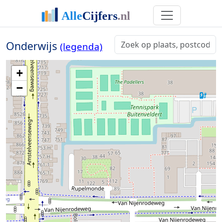
Onderwijs
(legenda)
+
−