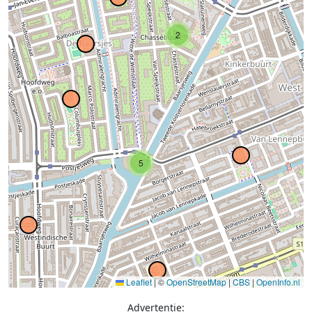
2
5
Leaflet
|
©
OpenStreetMap
|
CBS
|
OpenInfo.nl
Advertentie: