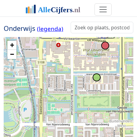
Onderwijs
(legenda)
+
−