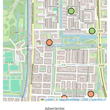
Leaflet
|
©
OpenStreetMap
|
CBS
|
OpenInfo.nl
Advertentie: