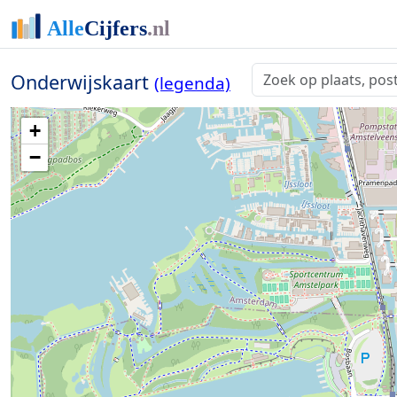
Onderwijskaart
(legenda)
+
−