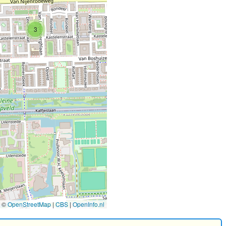
3
2
©
OpenStreetMap
|
CBS
|
OpenInfo.nl