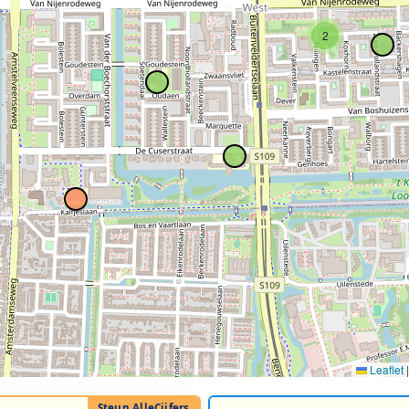
2
Leaflet
|