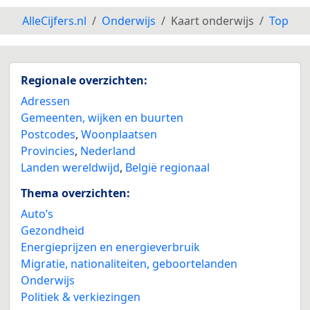
AlleCijfers.nl
Onderwijs
Kaart onderwijs
Top
Regionale overzichten:
Adressen
Gemeenten, wijken en buurten
Postcodes
,
Woonplaatsen
Provincies
,
Nederland
Landen wereldwijd
,
België regionaal
Thema overzichten:
Auto’s
Gezondheid
Energieprijzen en energieverbruik
Migratie, nationaliteiten, geboortelanden
Onderwijs
Politiek & verkiezingen