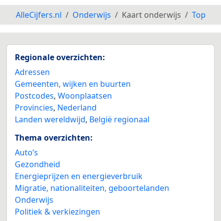
AlleCijfers.nl
Onderwijs
Kaart onderwijs
Top
Regionale overzichten:
Adressen
Gemeenten, wijken en buurten
Postcodes
,
Woonplaatsen
Provincies
,
Nederland
Landen wereldwijd
,
België regionaal
Thema overzichten:
Auto’s
Gezondheid
Energieprijzen en energieverbruik
Migratie, nationaliteiten, geboortelanden
Onderwijs
Politiek & verkiezingen