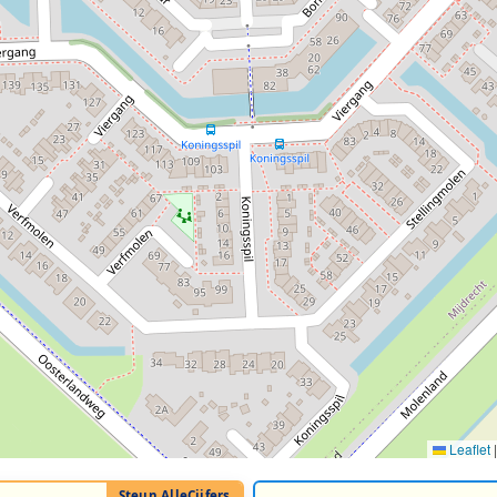
Leaflet
|