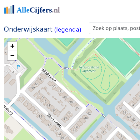
Onderwijskaart
(legenda)
+
−