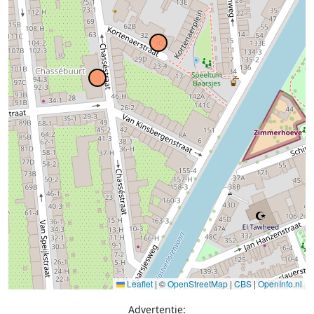
Leaflet
|
©
OpenStreetMap
|
CBS
|
OpenInfo.nl
Advertentie: