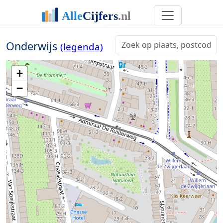
Onderwijs
(legenda)
+
−