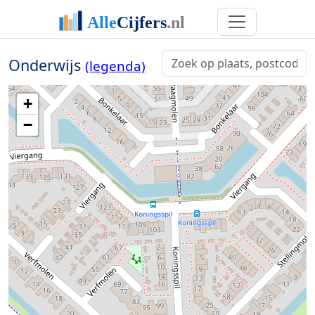
Onderwijs
(legenda)
+
−