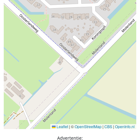
Leaflet
|
©
OpenStreetMap
|
CBS
|
OpenInfo.nl
Advertentie: