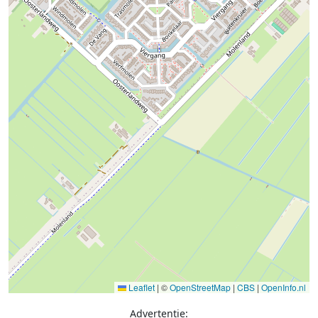
Leaflet
|
©
OpenStreetMap
|
CBS
|
OpenInfo.nl
Advertentie: