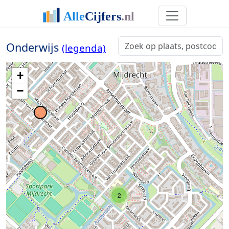
Onderwijs
(legenda)
+
−
2