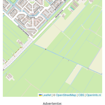
Leaflet
|
©
OpenStreetMap
|
CBS
|
OpenInfo.nl
Advertentie: