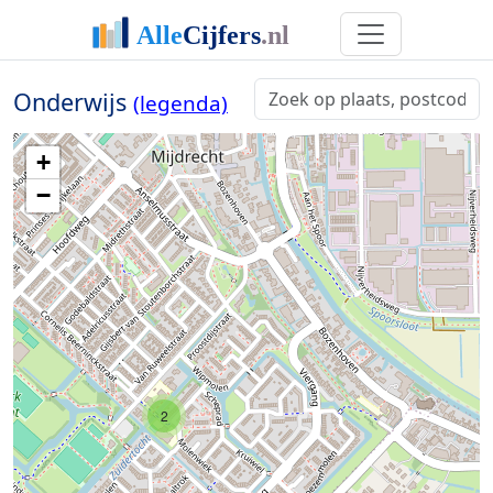
Onderwijs
(legenda)
+
−
2