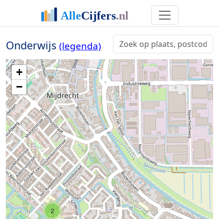
Onderwijs
(legenda)
+
−
2