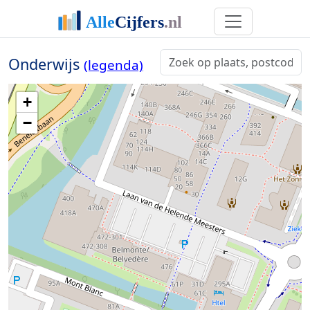
Onderwijs
(legenda)
+
−