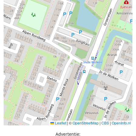
Leaflet
|
©
OpenStreetMap
|
CBS
|
OpenInfo.nl
Advertentie: