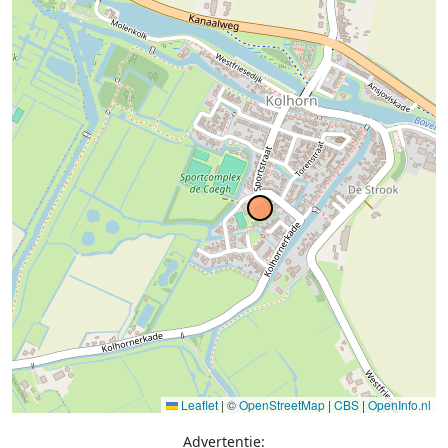
Leaflet
|
©
OpenStreetMap
|
CBS
|
OpenInfo.nl
Advertentie: