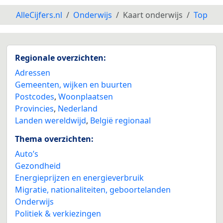
AlleCijfers.nl
Onderwijs
Kaart onderwijs
Top
Regionale overzichten:
Adressen
Gemeenten, wijken en buurten
Postcodes
,
Woonplaatsen
Provincies
,
Nederland
Landen wereldwijd
,
België regionaal
Thema overzichten:
Auto’s
Gezondheid
Energieprijzen en energieverbruik
Migratie, nationaliteiten, geboortelanden
Onderwijs
Politiek & verkiezingen