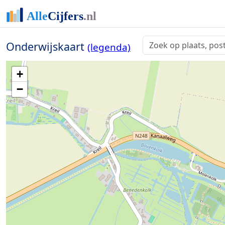
Onderwijskaart
(legenda)
+
−