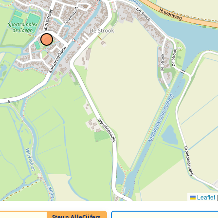
Leaflet
|