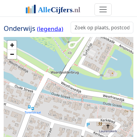
Onderwijs
(legenda)
+
−