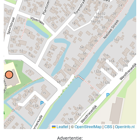
Leaflet
|
©
OpenStreetMap
|
CBS
|
OpenInfo.nl
Advertentie: