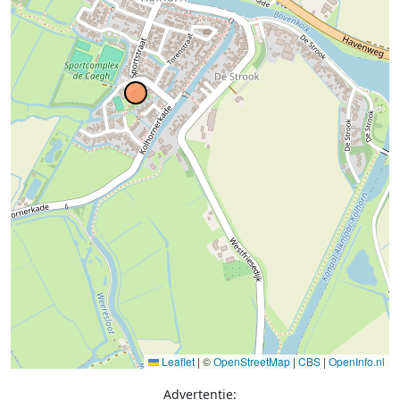
Leaflet
|
©
OpenStreetMap
|
CBS
|
OpenInfo.nl
Advertentie: