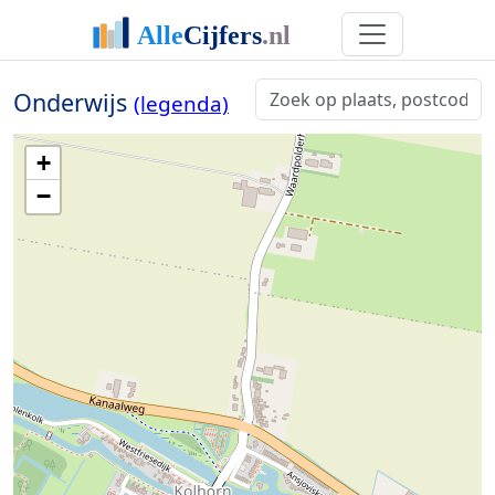
Onderwijs
(legenda)
+
−