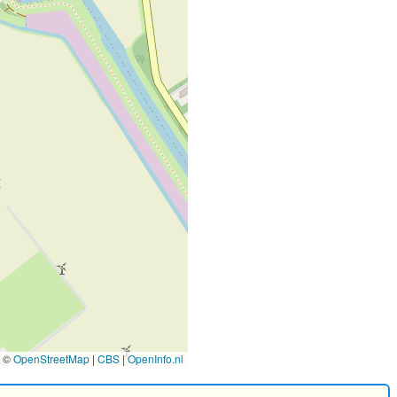
©
OpenStreetMap
|
CBS
|
OpenInfo.nl