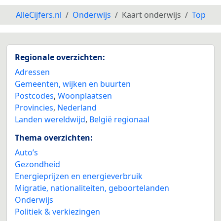
AlleCijfers.nl
Onderwijs
Kaart onderwijs
Top
Regionale overzichten:
Adressen
Gemeenten, wijken en buurten
Postcodes
,
Woonplaatsen
Provincies
,
Nederland
Landen wereldwijd
,
België regionaal
Thema overzichten:
Auto’s
Gezondheid
Energieprijzen en energieverbruik
Migratie, nationaliteiten, geboortelanden
Onderwijs
Politiek & verkiezingen