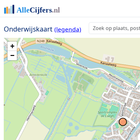
Onderwijskaart
(legenda)
+
−