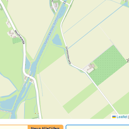
Leaflet
|