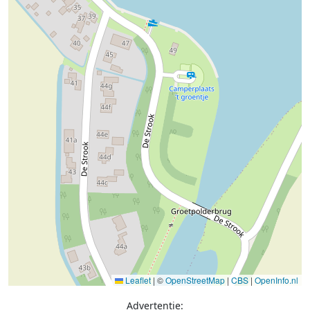
Leaflet
|
©
OpenStreetMap
|
CBS
|
OpenInfo.nl
Advertentie: