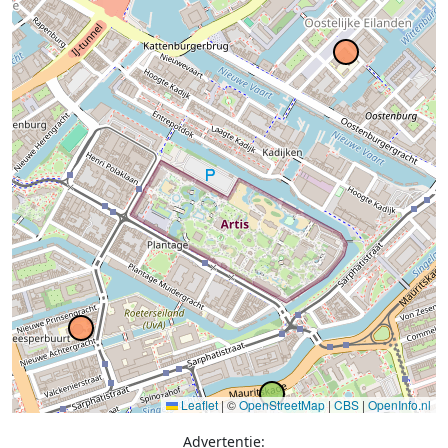
Leaflet
|
©
OpenStreetMap
|
CBS
|
OpenInfo.nl
Advertentie: