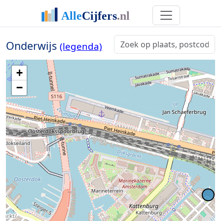
Onderwijs
(legenda)
+
−