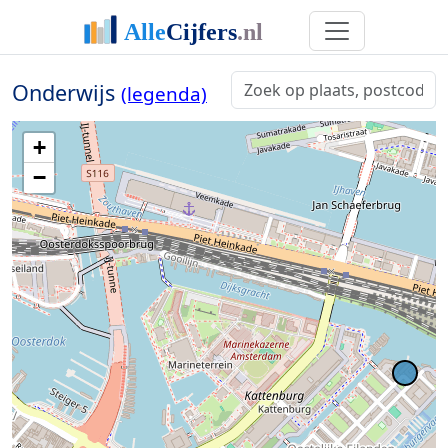
Onderwijs
(legenda)
+
−