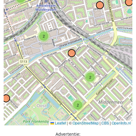
2
2
2
Leaflet
|
©
OpenStreetMap
|
CBS
|
OpenInfo.nl
Advertentie: