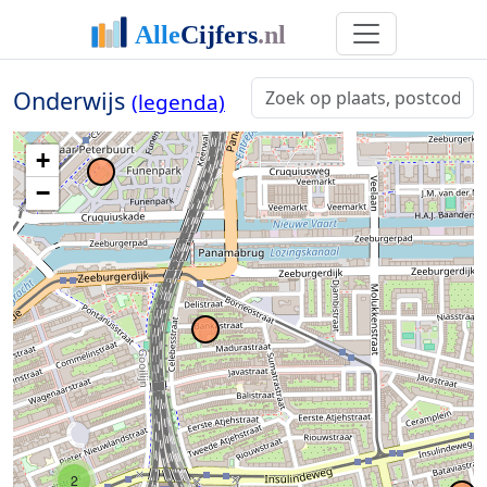
Onderwijs
(legenda)
+
−
2