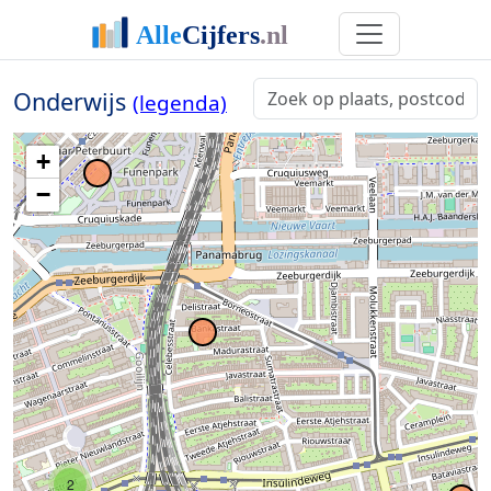
Onderwijs
(legenda)
+
−
2