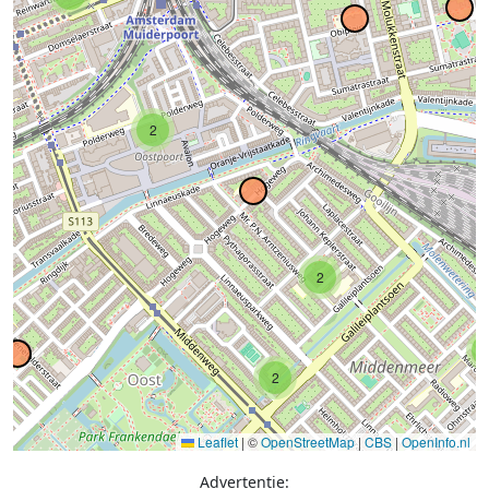
2
2
2
Leaflet
|
©
OpenStreetMap
|
CBS
|
OpenInfo.nl
Advertentie: