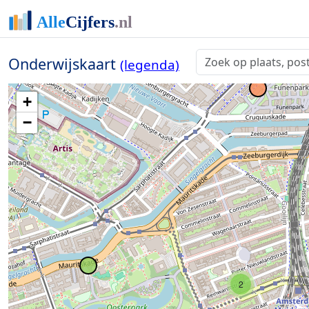
Onderwijskaart
(legenda)
+
−
2