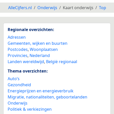
AlleCijfers.nl
Onderwijs
Kaart onderwijs
Top
Regionale overzichten:
Adressen
Gemeenten, wijken en buurten
2
Postcodes
,
Woonplaatsen
Provincies
,
Nederland
Landen wereldwijd
,
België regionaal
Thema overzichten:
Auto’s
Gezondheid
Energieprijzen en energieverbruik
Migratie, nationaliteiten, geboortelanden
Onderwijs
Politiek & verkiezingen