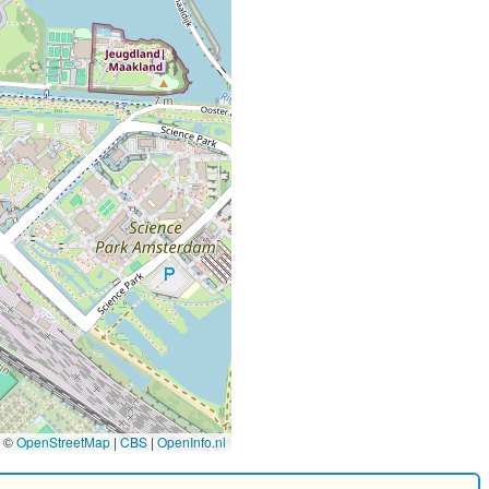
©
OpenStreetMap
|
CBS
|
OpenInfo.nl