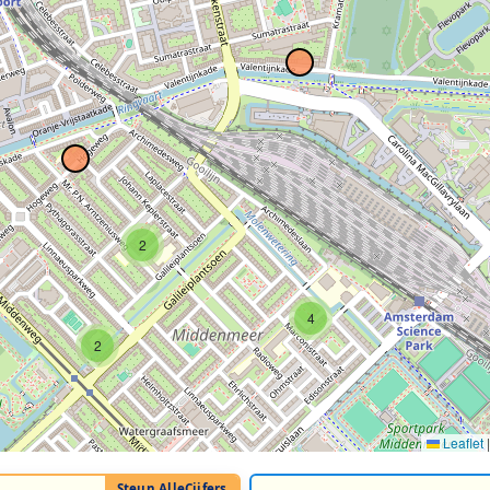
2
4
2
Leaflet
|