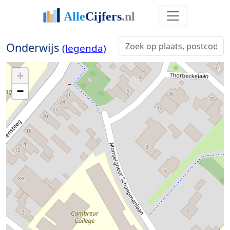
Onderwijs
(legenda)
+
−