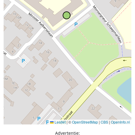
Leaflet
|
©
OpenStreetMap
|
CBS
|
OpenInfo.nl
Advertentie: