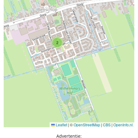
2
Leaflet
|
©
OpenStreetMap
|
CBS
|
OpenInfo.nl
Advertentie: