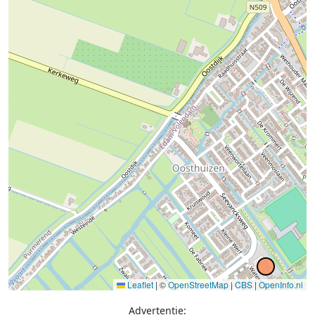
Leaflet
|
©
OpenStreetMap
|
CBS
|
OpenInfo.nl
Advertentie: