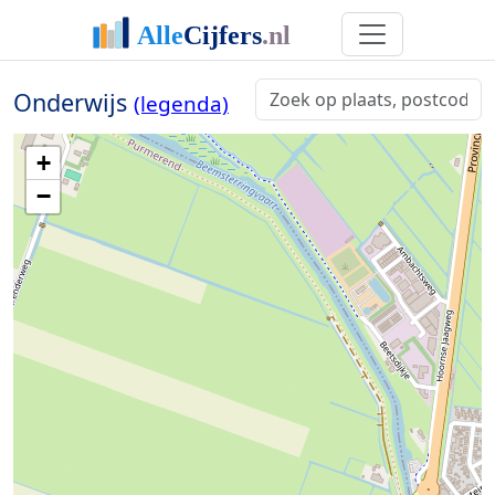
Onderwijs
(legenda)
+
−