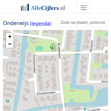
Onderwijs
(legenda)
+
−