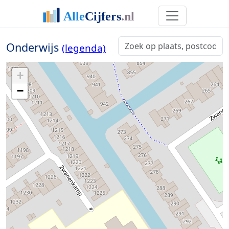
Onderwijs
(legenda)
+
−