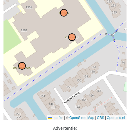
Leaflet
|
©
OpenStreetMap
|
CBS
|
OpenInfo.nl
Advertentie: