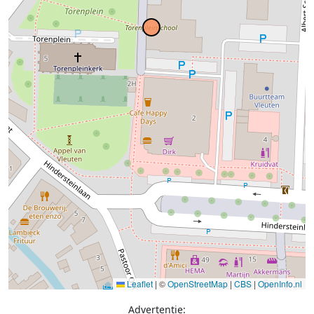
Leaflet
|
©
OpenStreetMap
|
CBS
|
OpenInfo.nl
Advertentie: