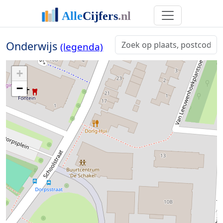
Onderwijs
(legenda)
+
−