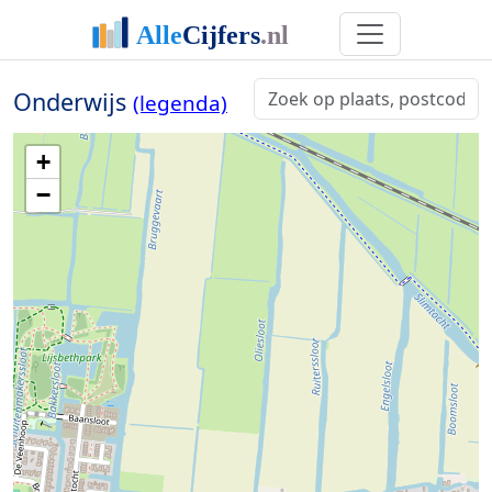
Onderwijs
(legenda)
+
−