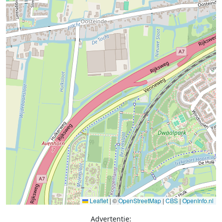
Leaflet
|
©
OpenStreetMap
|
CBS
|
OpenInfo.nl
Advertentie: