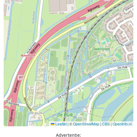
Leaflet
|
©
OpenStreetMap
|
CBS
|
OpenInfo.nl
Advertentie: