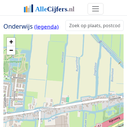
Onderwijs
(legenda)
+
−