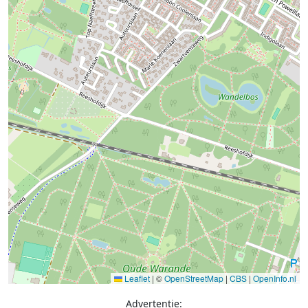
Leaflet
|
©
OpenStreetMap
|
CBS
|
OpenInfo.nl
Advertentie: