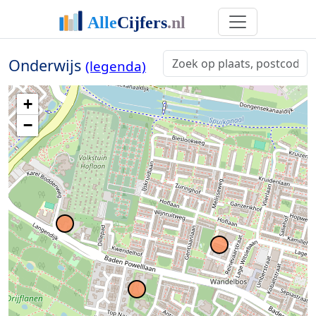
Onderwijs
(legenda)
+
−