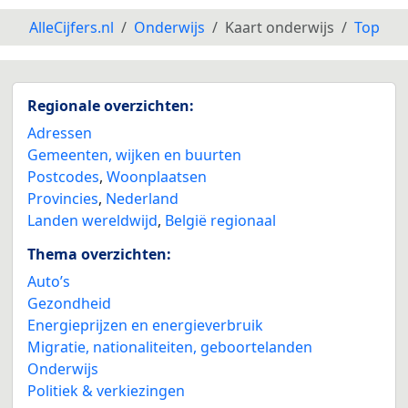
AlleCijfers.nl
Onderwijs
Kaart onderwijs
Top
Regionale overzichten:
Adressen
Gemeenten, wijken en buurten
Postcodes
,
Woonplaatsen
Provincies
,
Nederland
Landen wereldwijd
,
België regionaal
Thema overzichten:
Auto’s
Gezondheid
Energieprijzen en energieverbruik
Migratie, nationaliteiten, geboortelanden
Onderwijs
Politiek & verkiezingen