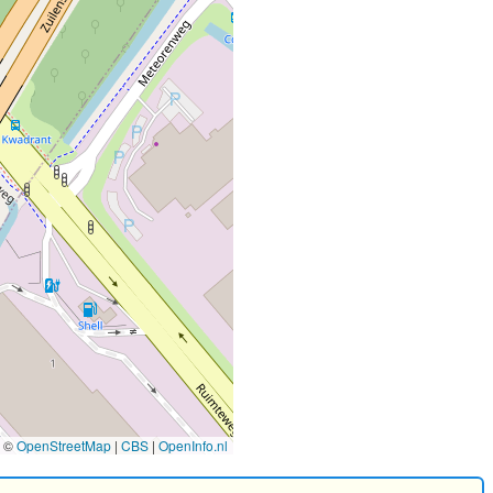
©
OpenStreetMap
|
CBS
|
OpenInfo.nl