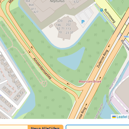
Leaflet
|