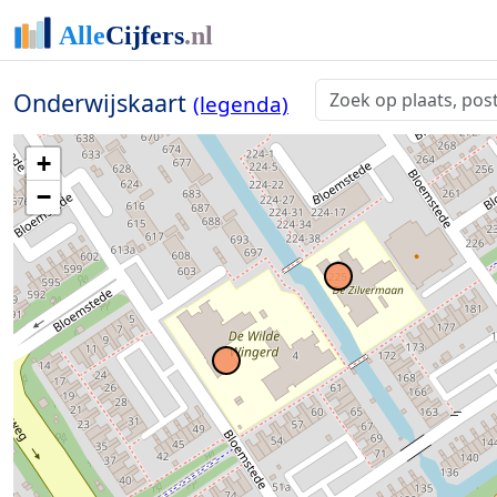
Onderwijskaart
(legenda)
+
−