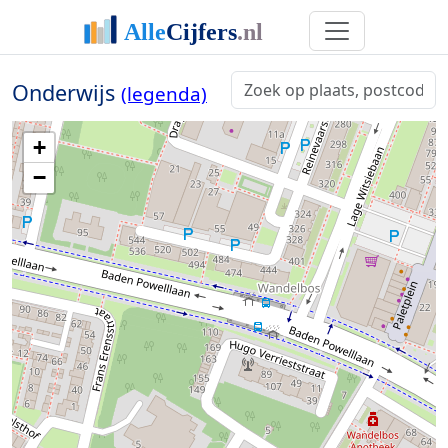
Onderwijs
(legenda)
+
−