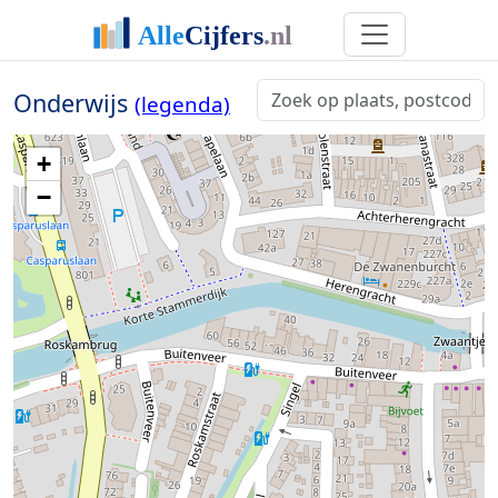
Onderwijs
(legenda)
+
−