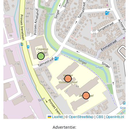
Leaflet
|
©
OpenStreetMap
|
CBS
|
OpenInfo.nl
Advertentie: