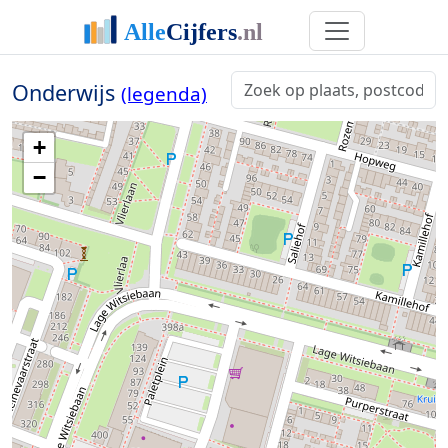
Onderwijs
(legenda)
+
−