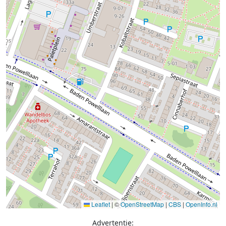
Leaflet
|
©
OpenStreetMap
|
CBS
|
OpenInfo.nl
Advertentie: