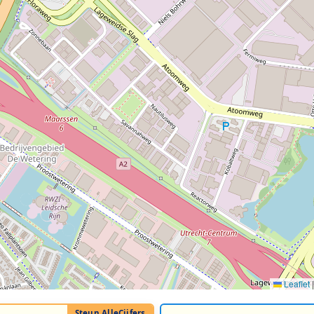
Leaflet
|