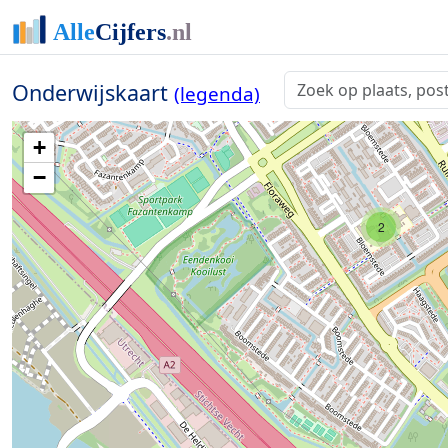
Onderwijskaart
(legenda)
+
−
2