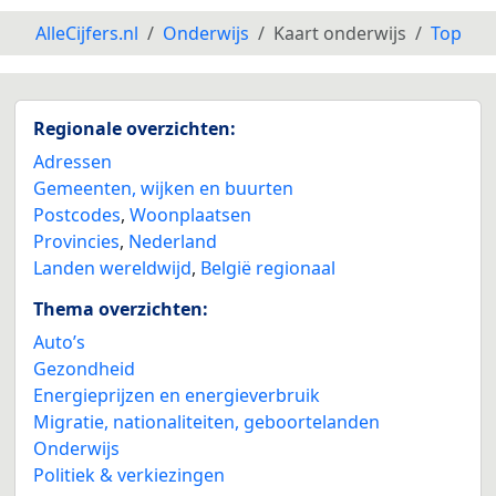
AlleCijfers.nl
Onderwijs
Kaart onderwijs
Top
2
Regionale overzichten:
Adressen
Gemeenten, wijken en buurten
Postcodes
,
Woonplaatsen
Provincies
,
Nederland
Landen wereldwijd
,
België regionaal
Thema overzichten:
Auto’s
Gezondheid
Energieprijzen en energieverbruik
Migratie, nationaliteiten, geboortelanden
Onderwijs
Politiek & verkiezingen