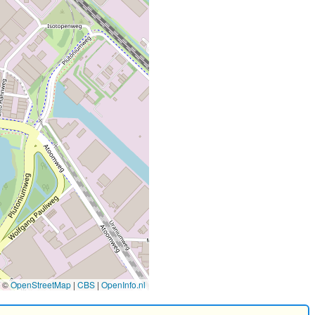
©
OpenStreetMap
|
CBS
|
OpenInfo.nl