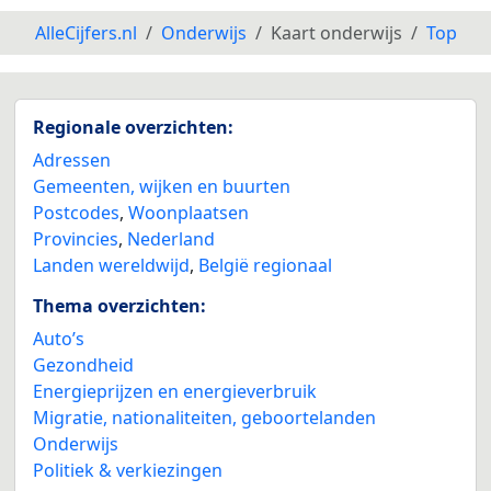
AlleCijfers.nl
Onderwijs
Kaart onderwijs
Top
2
Regionale overzichten:
Adressen
Gemeenten, wijken en buurten
Postcodes
,
Woonplaatsen
Provincies
,
Nederland
Landen wereldwijd
,
België regionaal
Thema overzichten:
Auto’s
Gezondheid
Energieprijzen en energieverbruik
Migratie, nationaliteiten, geboortelanden
Onderwijs
Politiek & verkiezingen