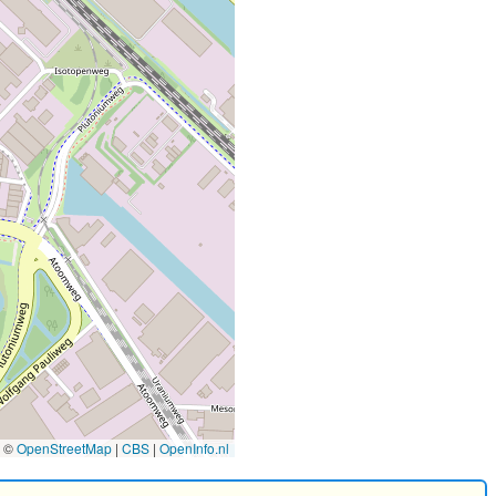
©
OpenStreetMap
|
CBS
|
OpenInfo.nl