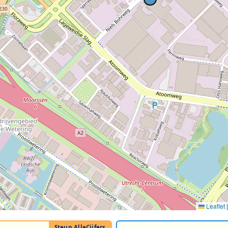
Leaflet
|