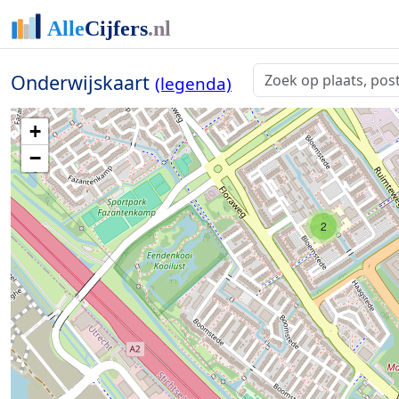
Onderwijskaart
(legenda)
+
−
2