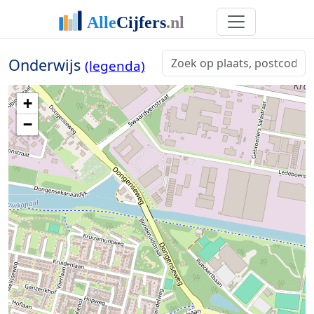
Onderwijs
(legenda)
+
−