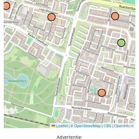
Leaflet
|
©
OpenStreetMap
|
CBS
|
OpenInfo.nl
Advertentie: