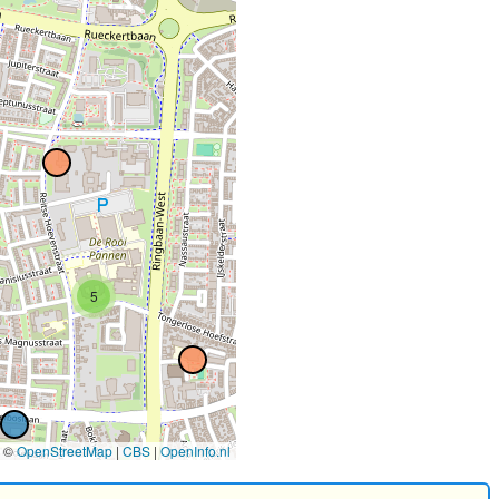
5
©
OpenStreetMap
|
CBS
|
OpenInfo.nl