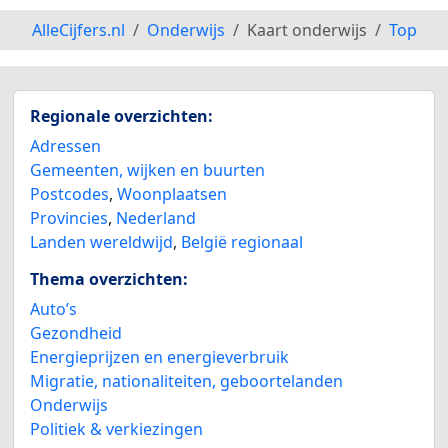
AlleCijfers.nl
Onderwijs
Kaart onderwijs
Top
Regionale overzichten:
Adressen
Gemeenten, wijken en buurten
Postcodes
,
Woonplaatsen
Provincies
,
Nederland
Landen wereldwijd
,
België regionaal
2
Thema overzichten:
Auto’s
Gezondheid
Energieprijzen en energieverbruik
Migratie, nationaliteiten, geboortelanden
Onderwijs
Politiek & verkiezingen