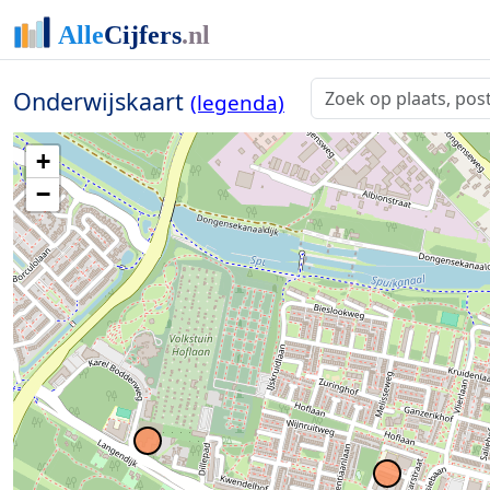
Onderwijskaart
(legenda)
+
−