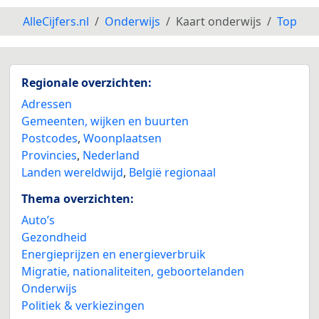
AlleCijfers.nl
Onderwijs
Kaart onderwijs
Top
Regionale overzichten:
Adressen
Gemeenten, wijken en buurten
Postcodes
,
Woonplaatsen
Provincies
,
Nederland
Landen wereldwijd
,
België regionaal
Thema overzichten:
Auto’s
Gezondheid
Energieprijzen en energieverbruik
Migratie, nationaliteiten, geboortelanden
Onderwijs
Politiek & verkiezingen