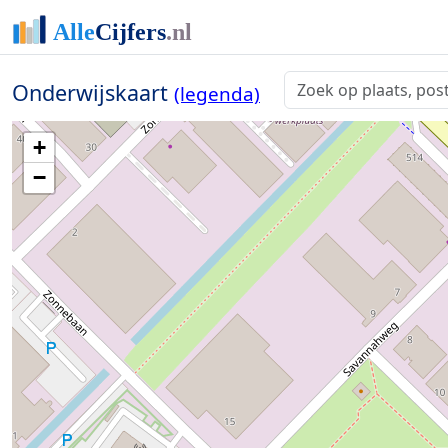
Onderwijskaart
(legenda)
+
−