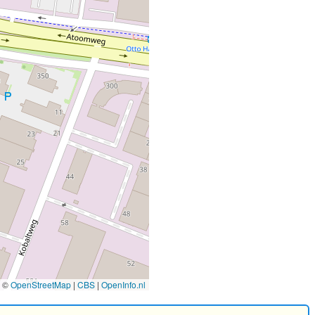
©
OpenStreetMap
|
CBS
|
OpenInfo.nl