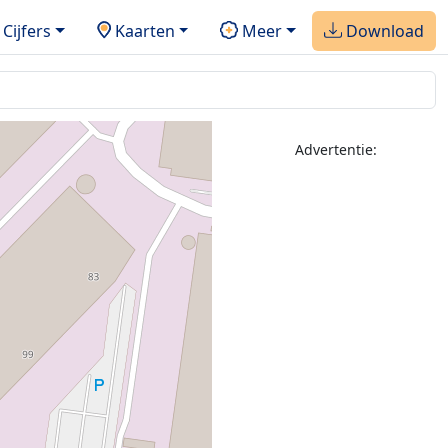
Cijfers
Kaarten
Meer
Download
Advertentie: