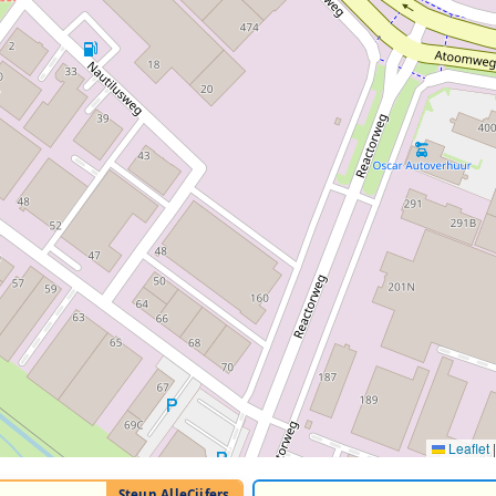
Leaflet
|