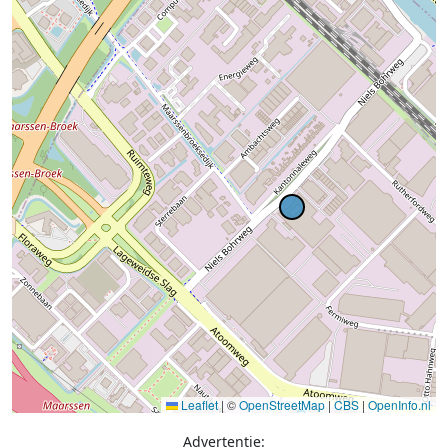
Leaflet
|
©
OpenStreetMap
|
CBS
|
OpenInfo.nl
Advertentie: