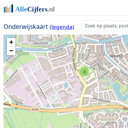
Onderwijskaart
(legenda)
+
−
3