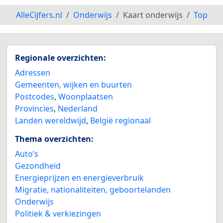
AlleCijfers.nl
Onderwijs
Kaart onderwijs
Top
Regionale overzichten:
Adressen
Gemeenten, wijken en buurten
Postcodes
,
Woonplaatsen
Provincies
,
Nederland
Landen wereldwijd
,
België regionaal
Thema overzichten:
Auto’s
Gezondheid
Energieprijzen en energieverbruik
Migratie, nationaliteiten, geboortelanden
Onderwijs
Politiek & verkiezingen