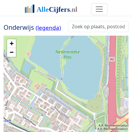
Onderwijs
(legenda)
+
−