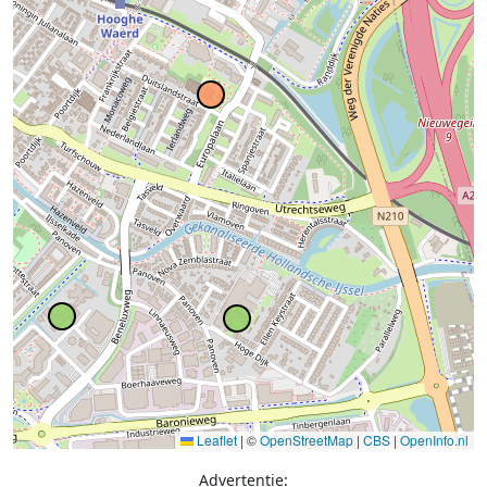
Leaflet
|
©
OpenStreetMap
|
CBS
|
OpenInfo.nl
Advertentie: