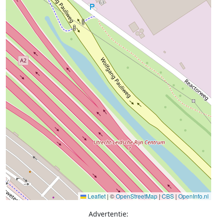
Leaflet
|
©
OpenStreetMap
|
CBS
|
OpenInfo.nl
Advertentie: