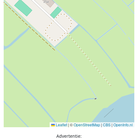
Leaflet
|
©
OpenStreetMap
|
CBS
|
OpenInfo.nl
Advertentie: