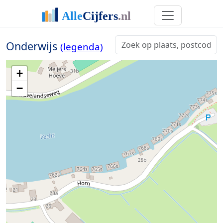
Onderwijs
(legenda)
+
−