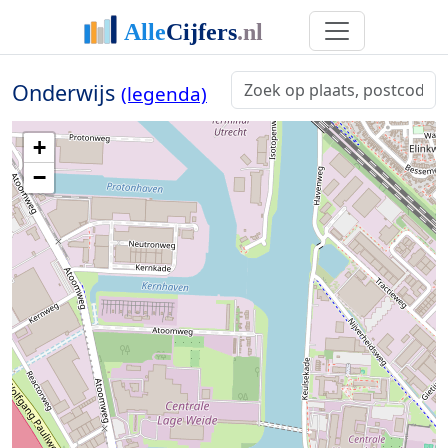
Onderwijs
(legenda)
+
−