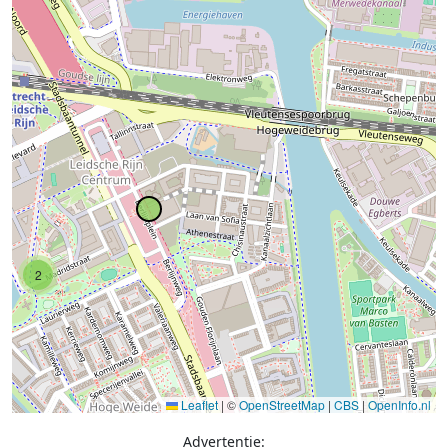
2
Leaflet
|
©
OpenStreetMap
|
CBS
|
OpenInfo.nl
Advertentie: