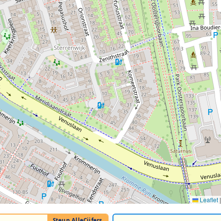
Leaflet
|