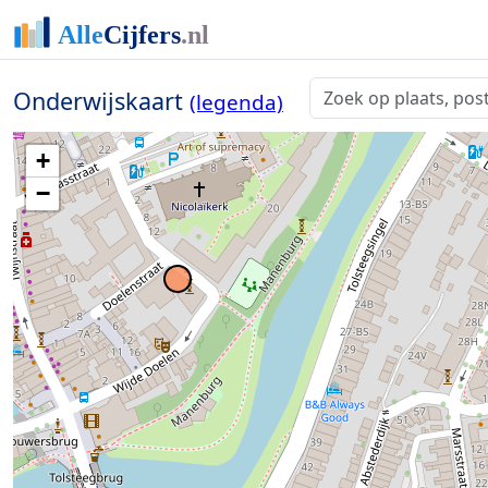
Onderwijskaart
(legenda)
+
−