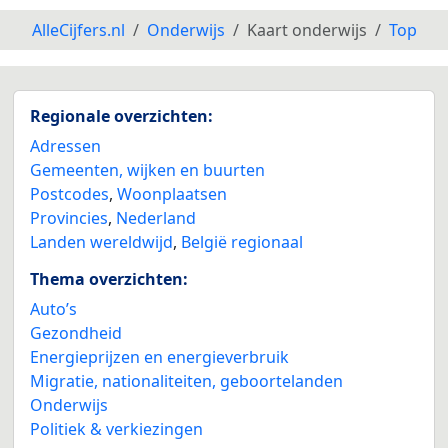
AlleCijfers.nl
Onderwijs
Kaart onderwijs
Top
Regionale overzichten:
Adressen
Gemeenten, wijken en buurten
Postcodes
,
Woonplaatsen
Provincies
,
Nederland
Landen wereldwijd
,
België regionaal
Thema overzichten:
Auto’s
Gezondheid
Energieprijzen en energieverbruik
Migratie, nationaliteiten, geboortelanden
Onderwijs
Politiek & verkiezingen