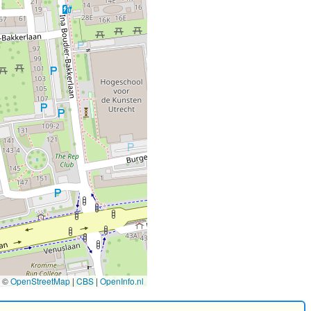
©
OpenStreetMap
|
CBS
|
OpenInfo.nl