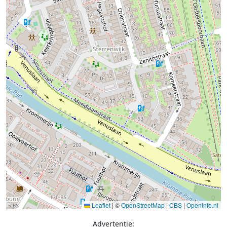
Leaflet
|
©
OpenStreetMap
|
CBS
|
OpenInfo.nl
Advertentie: