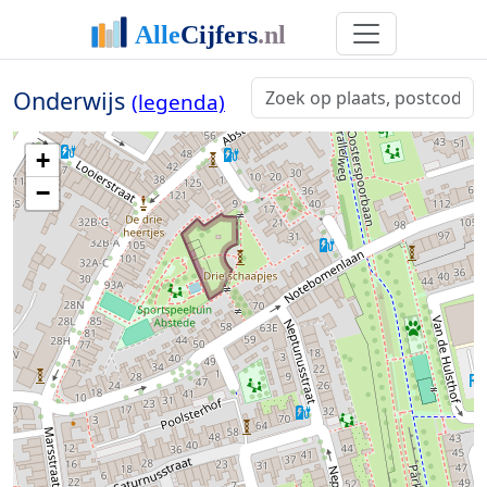
Onderwijs
(legenda)
+
−