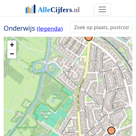
Onderwijs
(legenda)
+
−