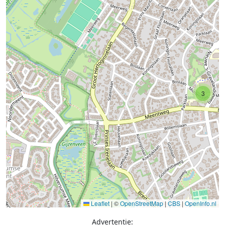
3
Leaflet
|
©
OpenStreetMap
|
CBS
|
OpenInfo.nl
Advertentie: