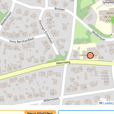
Leaflet
|