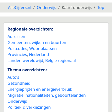
AlleCijfers.nl
Onderwijs
Kaart onderwijs
Top
Regionale overzichten:
Adressen
Gemeenten, wijken en buurten
Postcodes
,
Woonplaatsen
Provincies
,
Nederland
Landen wereldwijd
,
België regionaal
Thema overzichten:
Auto’s
Gezondheid
Energieprijzen en energieverbruik
Migratie, nationaliteiten, geboortelanden
Onderwijs
Politiek & verkiezingen