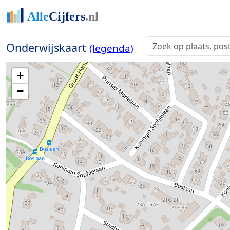
Onderwijskaart
(legenda)
+
−